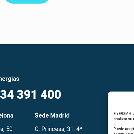
nergias
934 391 400
En ERSM Gru
elona
Sede Madrid
analizar su
a, 50
C. Princesa, 31. 4º
Puede acept