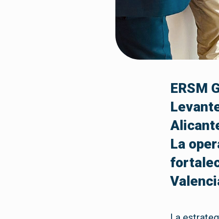
ERSM Gr
Levante
Alicant
La oper
fortale
Valenci
La estrate