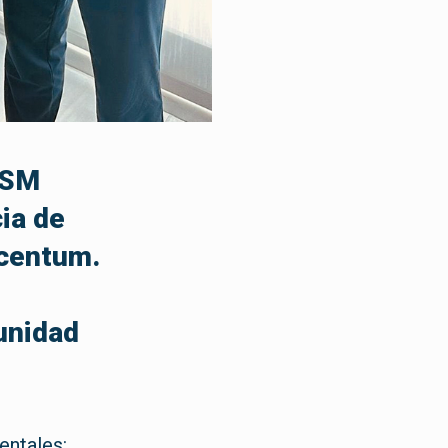
RSM
ia de
ucentum.
munidad
entales: