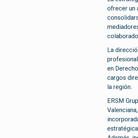
ofrecer un 
consolidar
mediadores
colaborado
La direcció
profesional
en Derecho
cargos dir
la región.
ERSM Grupo
Valenciana,
incorporad
estratégica
Además, inc