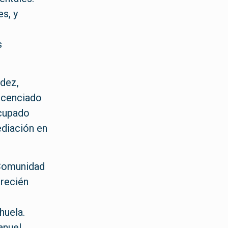
es, y
s
ndez,
Licenciado
ocupado
ediación en
 Comunidad
 recién
s
huela.
anuel