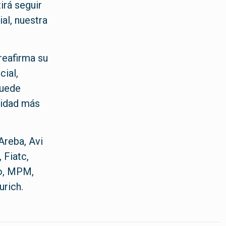
irá seguir
al, nuestra
reafirma su
ial,
puede
nidad más
Areba, Avi
 Fiatc,
no, MPM,
urich.