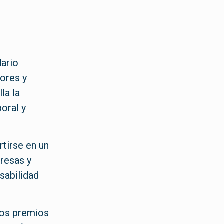
dario
dores y
la la
oral y
rtirse en un
presas y
sabilidad
 los premios