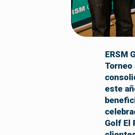
ERSM Gr
Torneo 
consoli
este añ
benefic
celebra
Golf El
cliente