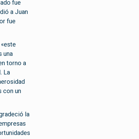
cado fue
dió a Juan
or fue
 «este
s una
en torno a
. La
nerosidad
s con un
agradeció la
s empresas
ortunidades