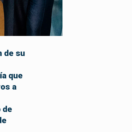
n de su
ía que
ros a
b de
de